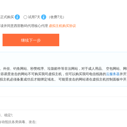
正式购买
试用7天
（收费7元）
阅读并同意西部数码代理核心代理
虚拟主机购买协议
、外挂、钓鱼网站、秒赞程序、垃圾邮件等非法网站，对于成人用品、 空包网站、
险容易受攻击的网站不可购买我司虚拟主机，但可以购买我司电信线路的
云服务器
并开
拟主机必须备案成功后才能绑定域名。 可能受攻击的网站请在虚拟主机控制面板中开启“
、稳定!;
墙,自动抵抗各类病毒、攻击;