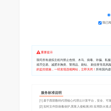
我已
重要提示
我司所有虚拟主机均禁止色情、木马、病毒、诈骗、私服
戏币交易、减肥丰胸类、警用品、刷钻、 刷信誉等高风
的监控措施，一经发现违规网站，立即关闭！
所有国内虚
服务标准说明
[1] 基于西部数码代理核心代理云计算平台，安全、可靠
[2] 实时文件防病毒保护,黑客入侵检测,IIS 应用防火