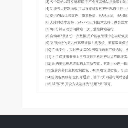
[3] 各个网站以独立进程运行,不会被其他站点负载影响,
[4] 功能强大控制面板,可以直接修改FTP密码,自行停
[5] 提供WEB上传文件、恢复备份、RAR压缩、R
[6] 无障碍技术支持：24×7×365制技术支持，微笑面
[7] 每3分钟自动访问网站一次，监控网站运行.
[8] 自动每7天备份一次数据,用户能在管理中心自助恢复
[9] 采用独特的第六代高级虚拟主机系统、数据双重保
[10] 在线支付，实时开设,CDN网络加速器可供选
[11] 为了保证服务器上所有虚拟主机用户站点均能正
[12] 新的主机在系统架构上重新布置，有别于业内一
[13]业界完善的主机控制面板，40余项管理功能，可
[14]提供备案服务,空间开通后，请于7天内进行网站备
[15] 试用7天.开设方式选择为"试用7天"即可。