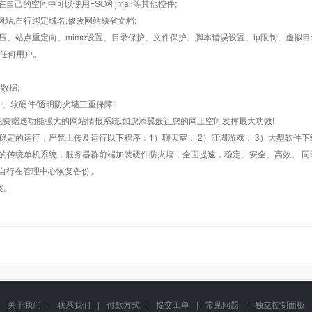
在自己的空间中可以使用FSO和jmail等其他控件;
止网站,自行绑定域名,修改网站缺省文档;
AR解压、站点重定向、mime设置、目录保护、文件保护、脚本错误设置、ip限制、虚拟
对任何用户。
数据;
护、软硬件/透明防火墙三重保障;
购，免费赠送功能强大的网站情报系统,如虎添翼般让您的网上空间发挥最大功效!
常稳定的运行，严禁上传及运行以下程序：1）聊天室； 2）江湖游戏； 3）大型软件下
般的传统单机系统，服务器群前端加装硬件防火墙，全面提速，稳定、安全、高效。 同时
以自行在管理中心恢复备份。
案。
关于我们
|
联系我们
|
付款方式
|
提交工单
|
常见问题
|
独立控制面板