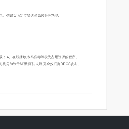
目录、错误页面定义等诸多高级管理功能;
载； 4）在线播放,木马病毒等极为占用资源的程序。
机房加装千M"黑洞"防火墙,完全效抵御DDOS攻击。