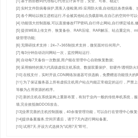
[1] 基于西部数码代理核心代理云计算平台，安全、可靠、稳定!;
[2] 实时文件防病毒保护,黑客入侵检测,IIS 应用防火墙,自动抵抗各类病毒、
[3] 各个网站以独立进程运行,不会被其他站点负载影响,在自己的空间中可以使用
[4] 功能强大控制面板,可以直接修改FTP密码,自行停止网站,自行绑定域名,
[5] 提供WEB上传文件、恢复备份、RAR压缩、RAR解压、站点重定向
级管理功能;
[6] 无障碍技术支持：24×7×365制技术支持，微笑面对任何用户。
[7] 每3分钟自动访问网站一次，监控网站运行.
[8] 自动每7天备份一次数据,用户能在管理中心自助恢复数据;
[9] 采用独特的第六代高级虚拟主机系统、数据双重保护、软硬件/透明防火
[10] 在线支付，实时开设,CDN网络加速器可供选购，免费赠送功能强大
[11] 为了保证服务器上所有虚拟主机用户站点均能正常稳定的运行，严禁上
等极为占用资源的程序。
[12] 新的主机在系统架构上重新布置，有别于业内一般的传统单机系统，
墙,完全效抵御DDOS攻击。
[13]业界完善的主机控制面板，40余项管理功能，可以自行在管理中心恢
[14]提供备案服务,空间开通后，请于7天内进行网站备案。
[15] 试用7天.开设方式选择为"试用7天"即可。