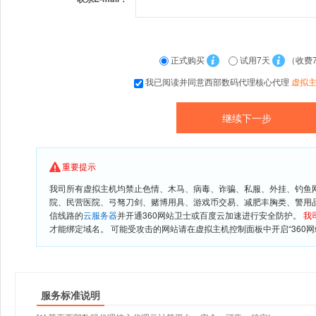
正式购买
试用7天
（收费
我已阅读并同意西部数码代理核心代理
虚拟
重要提示
我司所有虚拟主机均禁止色情、木马、病毒、诈骗、私服、外挂、钓鱼
院、民营医院、弓驽刀剑、赌博用具、游戏币交易、减肥丰胸类、警用
信线路的
云服务器
并开通360网站卫士或百度云加速进行安全防护。
我
才能绑定域名。 可能受攻击的网站请在虚拟主机控制面板中开启“360网
服务标准说明