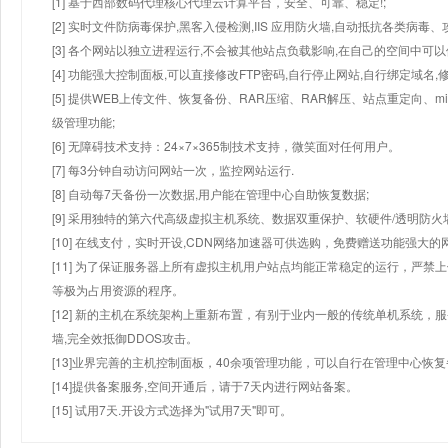
[1] 基于西部数码代理核心代理云计算平台，安全、可靠、稳定!;
[2] 实时文件防病毒保护,黑客入侵检测,IIS 应用防火墙,自动抵抗各类病毒、
[3] 各个网站以独立进程运行,不会被其他站点负载影响,在自己的空间中可以使用
[4] 功能强大控制面板,可以直接修改FTP密码,自行停止网站,自行绑定域名,
[5] 提供WEB上传文件、恢复备份、RAR压缩、RAR解压、站点重定向
级管理功能;
[6] 无障碍技术支持：24×7×365制技术支持，微笑面对任何用户。
[7] 每3分钟自动访问网站一次，监控网站运行.
[8] 自动每7天备份一次数据,用户能在管理中心自助恢复数据;
[9] 采用独特的第六代高级虚拟主机系统、数据双重保护、软硬件/透明防火
[10] 在线支付，实时开设,CDN网络加速器可供选购，免费赠送功能强大
[11] 为了保证服务器上所有虚拟主机用户站点均能正常稳定的运行，严禁上
等极为占用资源的程序。
[12] 新的主机在系统架构上重新布置，有别于业内一般的传统单机系统，
墙,完全效抵御DDOS攻击。
[13]业界完善的主机控制面板，40余项管理功能，可以自行在管理中心恢
[14]提供备案服务,空间开通后，请于7天内进行网站备案。
[15] 试用7天.开设方式选择为"试用7天"即可。