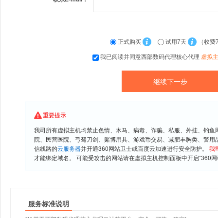
正式购买
试用7天
（收费
我已阅读并同意西部数码代理核心代理
虚拟
重要提示
我司所有虚拟主机均禁止色情、木马、病毒、诈骗、私服、外挂、钓鱼
院、民营医院、弓驽刀剑、赌博用具、游戏币交易、减肥丰胸类、警用
信线路的
云服务器
并开通360网站卫士或百度云加速进行安全防护。
我
才能绑定域名。 可能受攻击的网站请在虚拟主机控制面板中开启“360网
服务标准说明