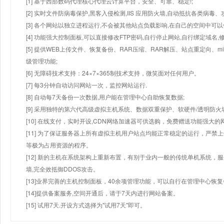
[1] 基于西部数码代理核心代理云计算平台，安全、可靠、稳定!;
[2] 实时文件防病毒保护,黑客入侵检测,IIS 应用防火墙,自动抵抗各类病毒、
[3] 各个网站以独立进程运行,不会被其他站点负载影响,在自己的空间中可以使用
[4] 功能强大控制面板,可以直接修改FTP密码,自行停止网站,自行绑定域名,
[5] 提供WEB上传文件、恢复备份、RAR压缩、RAR解压、站点重定向
级管理功能;
[6] 无障碍技术支持：24×7×365制技术支持，微笑面对任何用户。
[7] 每3分钟自动访问网站一次，监控网站运行.
[8] 自动每7天备份一次数据,用户能在管理中心自助恢复数据;
[9] 采用独特的第六代高级虚拟主机系统、数据双重保护、软硬件/透明防火
[10] 在线支付，实时开设,CDN网络加速器可供选购，免费赠送功能强大
[11] 为了保证服务器上所有虚拟主机用户站点均能正常稳定的运行，严禁上
等极为占用资源的程序。
[12] 新的主机在系统架构上重新布置，有别于业内一般的传统单机系统，
墙,完全效抵御DDOS攻击。
[13]业界完善的主机控制面板，40余项管理功能，可以自行在管理中心恢
[14]提供备案服务,空间开通后，请于7天内进行网站备案。
[15] 试用7天.开设方式选择为"试用7天"即可。