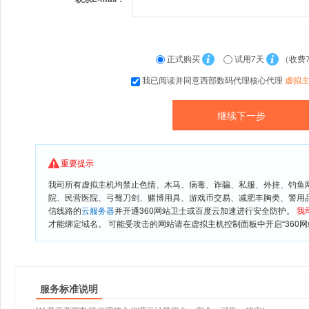
正式购买
试用7天
（收费
我已阅读并同意西部数码代理核心代理
虚拟
重要提示
我司所有虚拟主机均禁止色情、木马、病毒、诈骗、私服、外挂、钓鱼
院、民营医院、弓驽刀剑、赌博用具、游戏币交易、减肥丰胸类、警用
信线路的
云服务器
并开通360网站卫士或百度云加速进行安全防护。
我
才能绑定域名。 可能受攻击的网站请在虚拟主机控制面板中开启“360网
服务标准说明