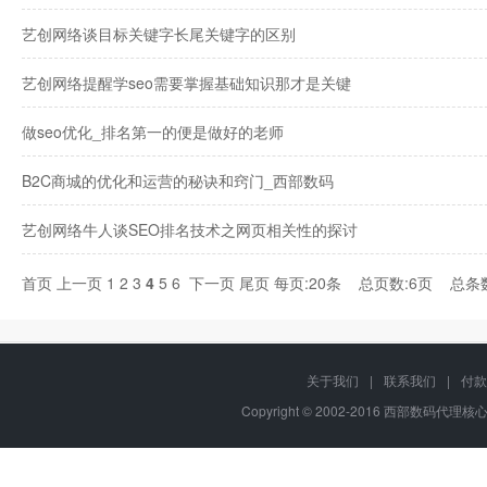
艺创网络谈目标关键字长尾关键字的区别
艺创网络提醒学seo需要掌握基础知识那才是关键
做seo优化_排名第一的便是做好的老师
B2C商城的优化和运营的秘诀和窍门_西部数码
艺创网络牛人谈SEO排名技术之网页相关性的探讨
首页
上一页
1
2
3
4
5
6
下一页
尾页
每页:20条 总页数:6页 总条
关于我们
|
联系我们
|
付款
Copyright © 2002-2016 西部数码代理核心代