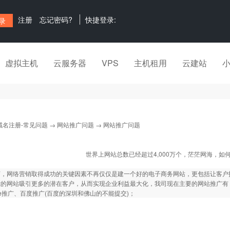
注册
忘记密码?
快捷登录:
虚拟主机
云服务器
VPS
主机租用
云建站
域名注册-常见问题
→
网站推广问题
→ 网站推广问题
世界上网站总数已经超过4,000万个，茫茫网海，如何
言，网络营销取得成功的关键因素不再仅仅是建一个好的电子商务网站，更包括让客户
你的网站吸引更多的潜在客户，从而实现企业利益最大化，我司现在主要的网站推广有
gle推广、百度推广(百度的深圳和佛山的不能提交)；