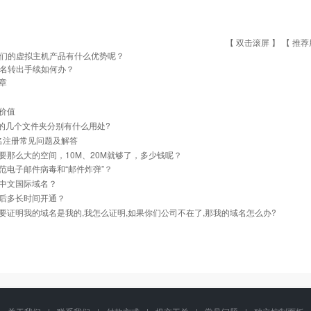
【 双击滚屏 】 【
推荐
们的虚拟主机产品有什么优势呢？
名转出手续如何办？
章
价值
里的几个文件夹分别有什么用处?
名注册常见问题及解答
要那么大的空间，10M、20M就够了，多少钱呢？
范电子邮件病毒和“邮件炸弹”？
中文国际域名？
后多长时间开通？
要证明我的域名是我的,我怎么证明,如果你们公司不在了,那我的域名怎么办?