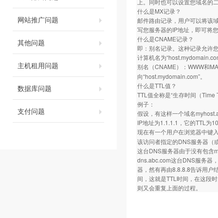
上。同时也可以设置您域名的
什么是MX记录？
网站推广问题
邮件路由记录，用户可以将该域名
写您服务器的IP地址，即可将
什么是CNAME记录？
其他问题
即：别名记录。这种记录允许您
计算机名为“host.mydom
主机租用问题
别名（CNAME）：WWW和MA
向“host.mydomain.com”。
什么是TTL值？
数据库问题
TTL值全称是“生存时间（Tim
例子：
支付问题
假设，有这样一个域名myhost.
IP地址为1.1.1.1，它的TT
现在有一个用户在浏览器中键入
该访问者指定的DNS服务器（或是他的
这台DNS服务器由于没有包含m
dns.abc.com这台DNS服务器，
器，然有再由8.8.8.8告诉用户结
间，这就是TTL时间，在这段时间内
则又会重复上面的过程。