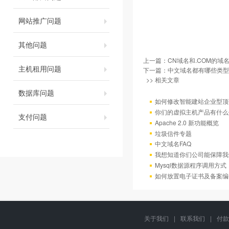
网站推广问题
其他问题
上一篇：
CN域名和.COM的域
主机租用问题
下一篇：
中文域名都有哪些类型
>> 相关文章
数据库问题
如何修改智能建站企业型顶部
你们的虚拟主机产品有什么
支付问题
Apache 2.0 新功能概览
垃圾信件专题
中文域名FAQ
我想知道你们公司能保障我
Mysql数据源程序调用方
如何放置电子证书及备案编
关于我们
|
联系我们
|
付款