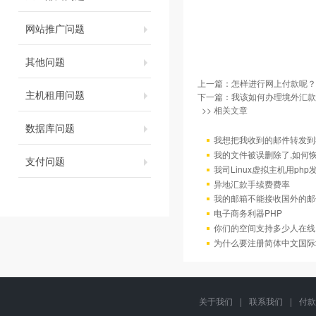
网站推广问题
其他问题
上一篇：
怎样进行网上付款呢？
主机租用问题
下一篇：
我该如何办理境外汇款
>> 相关文章
数据库问题
我想把我收到的邮件转发到我
我的文件被误删除了,如何
支付问题
我司Linux虚拟主机用ph
异地汇款手续费费率
我的邮箱不能接收国外的邮
电子商务利器PHP
你们的空间支持多少人在线
为什么要注册简体中文国际
关于我们
|
联系我们
|
付款