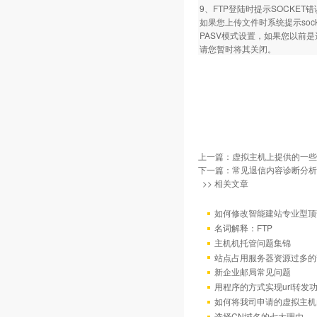
9、FTP登陆时提示SOCKET
如果您上传文件时系统提示so
PASV模式设置，如果您以前
请您暂时将其关闭。
上一篇：
虚拟主机上提供的一些
下一篇：
常见退信内容诊断分析
>> 相关文章
如何修改智能建站专业型顶
名词解释：FTP
主机机托管问题集锦
站点占用服务器资源过多的
新企业邮局常见问题
用程序的方式实现url转发
如何将我司申请的虚拟主机
选择CN域名的七大理由