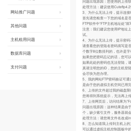
问题出现原因：您使用的上传软件的FT
处理方法：建议使用Cuteftp4.2软件
网站推广问题
3、为什么无法上传，提示连接
首先请您检查一下您的域名是否做
FTP软件中“FTP主机地址处”
其他问题
注意：我们建议您使用IP地址
试。
主机租用问题
4、为什么无法上传，提示密码
请查看您的登陆名密码填写是
个数字8位数排列的，也许是字
数据库问题
如果您把密码忘记的话，您可
如果此处的密码也无法登陆，
支付问题
真请注明您的ID，您的主机登
会尽快为您办理。
5、我的网站FTP密码验证可通
是由于您的虚拟主机空间已用完
6、上传的文件超过我的磁盘限
您将得到系统提示，无法再上
7、上传网页后，访问结果为”Fo
问题出现原因：这种结果是由于您相应
个，缺少索引文件，服务器就
处理方法：请您将文件名改成inde
8、怎么知道我上传到主机上的
可以通过虚拟主机控制面板中的